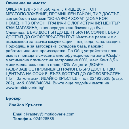
Описание на имота:
ОФЕРТА 178 - УПИ 550 кв.м. с ЛИЦЕ 20 м, ТОП
МЕСТОПОЛОЖЕНИЕ, ПРОМИШЛЕН РАЙОН, ТИР ДОСТЪП,
зад мебелен магазин “ЗОНА ФОР ХОУМ“ (ZONA FOR
HOME), НПЗ ОРИОН, ГРАНИЧИ С ЛОГИСТИЧНИЯ ЦЕНТЪР
КЪМ МАГАЗИНА, в непосредствена близост до бул.
Сливница, БЪРЗ ДОСТЪП ДО ЦЕНТЪРА НА СОФИЯ, БЪРЗ
ДОСТЪП ДО ОКОЛОВРЪСТЕН ПЪТ. Имотът е равен и е с
възможност за всички комуникации - ток, вода, канализация.
Подходящ е за автосервиз, складова база, паркинг,
работилница или производство. По Общ устройствен план
имотът попада в смесена многофункционална зона /Смф/ -
максимална плътност на застрояване 60%, макс Кинт 3,5 и
минимална озеленена площ 40%. Акценти: ДОБРЕ
РАЗВИВАЩ СЕ ПРОМИШЛЕН РАЙОН, БЪРЗ ДОСТЪП ДО
ЦЕНТЪРА НА СОФИЯ, БЪРЗ ДОСТЪП ДО ОКОЛОВРЪСТЕН
ПЪТ! За контакти: ИВАЙЛО КРЪСТЕВ - тел. 024928535 (вътр.
202), моб. 0888/846684. Вижте още подобни имоти на
www.imotidoverie.bg!
Брокер
Ивайло Кръстев
Email:
krastev@imotidoverie.com
Телефон:
024928535