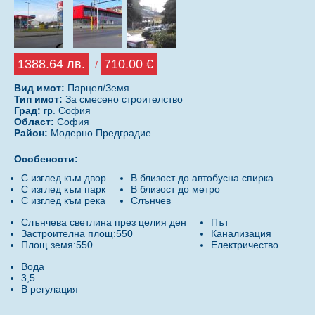
1388.64 лв.
710.00 €
/
Вид имот:
Парцел/Земя
Тип имот:
За смесено строителство
Град:
гр. София
Област:
София
Район:
Модерно Предградие
Особености:
С изглед към двор
В близост до автобусна спирка
С изглед към парк
В близост до метро
С изглед към река
Слънчев
Слънчева светлина през целия ден
Път
Застроителна площ:550
Канализация
Площ земя:550
Електричество
Вода
3,5
В регулация