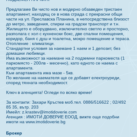
Предлагаме Ви чисто нов и модерно обзаведен тристаен
апартамент, находящ се в нова сграда с прекрасни общи
части на ул. Преславска Планина, в непосредствена близост
до метро, заведения, спирки на градски транспорт и т.н.
Жилището е оборудвано, изключително светло и просторно,
разполага с хол с кухненски бокс, две спални помещения,
коридор, баня с душ и тоалетна, мокро помещение и тераса.
Отопление : климатици.
Стандартни условия за наемане 1 наем и 1 депозит, без
домашни любимци.
Има възможност за наемане на 2 подземни паркоместа (1
паркомясто - 200лв - месечно), като едното се наема с
апартамента.
Към апартамента има мазе - 5кв.
По желание на наемателя ще се добавят електроуреди,
според тяхната необходимост.
Ключ в агенцията! Огледи по всяко време!
За контакти: Захари Кръстев моб.тел. 0886/516622 ; 02/492
85 35, вътр. 203
Имейл: z.krastev@imotidoverie.com
Агенция : ИМОТИ ДОВЕРИЕ ЕООД, вижте още подобни
имоти на www.imotidoverie.bg
Брокер