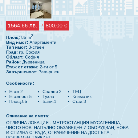
1564.66 лв.
800.00 €
/
2
Площ:
85 m
Вид имот:
Апартаменти
Тип имот:
3-стаен
Град:
гр. София
Област:
София
Район:
Дървеница
Етаж от етажи:
2-ти от 5
Завършеност:
Завършен
Особености:
Етаж:2
Спални:2
ТЕЦ
Етажност:5
Тухла
Климатик
Площ:85
Бани:1
Стаи:3
Описание на имота:
ОТЛИЧНА ЛОКАЦИЯ - МЕТРОСТАНЦИЯ МУСАГЕНИЦА,
ЧИСТО НОВ, НАПЪЛНО ОБЗАВЕДЕН И ОБОРУДВАН, НОВА
И СТИЛНА СГРАДА, ОГРАНИЧЕНИЕ НА ДОСТЪПА ,
ПОДЗЕМЕН ПАРКИНГ