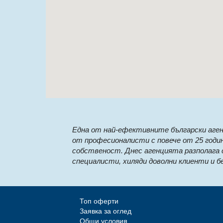
Eдна от най-ефективните български аген
от професионалисти с повече от 25 годи
собственост. Днес агенцията разполага 
специалисти, хиляди доволни клиенти и б
Топ оферти
Заявка за оглед
Общи условия