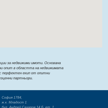
ции за недвижими имоти. Основана
ни опит в областта на недвижимата
с перфектен екип от опитни
езценни партньори.
София 1784,
ж.к. Младост 1
бул. Андрей Сахаров 14 Б, ет. 1