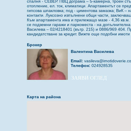
спалня - СЕВЕР. ПВЦ дограма – 5-камерна, троен стъ
отопление, ел. ток, климатици. Апартаментът се пред
гипсова шпакловка; под - циментова замазка; ВиК – 
контакти. Луксозно изпълнени общи части, заключва
Към апартамента има и прилежащо мазе - 4,36 кв.м. 
се подземни гаражи и паркоместа - на допълнителна 
Василева – 02/4218401 (вътр. 215) и 0886/969 404
кандидатстване за кредит. Вижте още подобни имоти н
Брокер
Валентина Василева
Email:
vasileva@imotidoverie.c
Телефон:
024928535
ЗАЯВИ ОГЛЕД
Карта на района