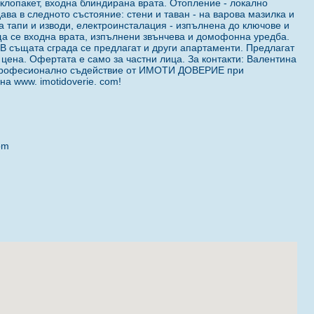
клопакет, входна блиндирана врата. Отопление - локално
ава в следното състояние: стени и таван - на варова мазилка и
на тапи и изводи, електроинсталация - изпълнена до ключове и
ща се входна врата, изпълнени звънчева и домофонна уредба.
В същата сграда се предлагат и други апартаменти. Предлагат
цена. Офертата е само за частни лица. За контакти: Валентина
. Професионално съдействие от ИМОТИ ДОВЕРИЕ при
а www. imotidoverie. com!
om