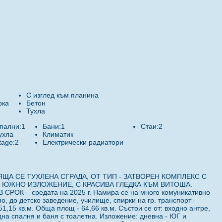
С изглед към планина
рка
Бетон
Тухла
пални:1
Бани:1
Стаи:2
ухла
Климатик
tage:2
Електрически радиатори
ЩА СЕ ТУХЛЕНА СГРАДА, ОТ ТИП - ЗАТВОРЕН КОМПЛЕКС С
С ЮЖНО ИЗЛОЖЕНИЕ, С КРАСИВА ГЛЕДКА КЪМ ВИТОША.
К – средата на 2025 г. Намира се на много комуникативно
о, до детско заведение, училище, спирки на гр. транспорт -
1,15 кв.м. Обща площ - 64,66 кв.м. Състои се от: входно антре,
дна спалня и баня с тоалетна. Изложение: дневна - ЮГ и