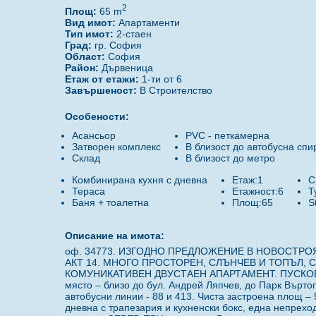
2
Площ:
65 m
Вид имот:
Апартаменти
Тип имот:
2-стаен
Град:
гр. София
Област:
София
Район:
Дървеница
Етаж от етажи:
1-ти от 6
Завършеност:
В Строителство
Особености:
Асансьор
PVC - петкамерна
Затворен комплекс
В близост до автобусна спи
Склад
В близост до метро
Комбинирана кухня с дневна
Етаж:1
С
Тераса
Етажност:6
Т
Баня + тоалетна
Площ:65
S
Описание на имота:
оф. 34773. ИЗГОДНО ПРЕДЛОЖЕНИЕ В НОВОСТРОЯ
АКТ 14. МНОГО ПРОСТОРЕН, СЛЪНЧЕВ И ТОПЪЛ, 
КОМУНИКАТИВЕН ДВУСТАЕН АПАРТАМЕНТ. ПУСКОВ СРО
място – близо до бул. Андрей Ляпчев, до Парк Въртоп
автобусни линии - 88 и 413. Чиста застроена площ – 5
дневна с трапезария и кухненски бокс, една непрехо