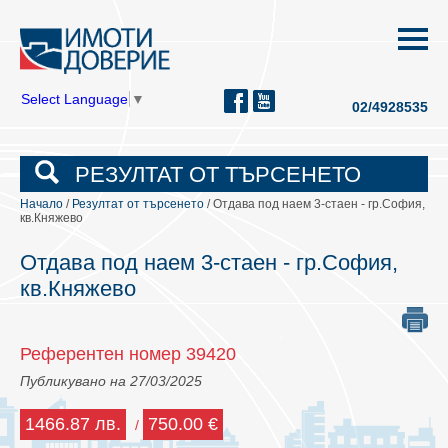
Select Language
▼
02/4928535
РЕЗУЛТАТ ОТ ТЪРСЕНЕТО
Начало
/
Резултат от търсенето
/ Отдава под наем 3-стаен - гр.София,
кв.Княжево
Отдава под наем 3-стаен - гр.София,
кв.Княжево
Референтен номер 39420
Публикувано на 27/03/2025
1466.87 лв.
750.00 €
/