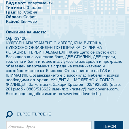
Вид имот:
Апартаменти
Тип имот:
3-стаен
Град:
гр. София
Област:
София
Район:
Княжево
Описание на имота:
Оф.-39420
ЧУДЕСЕН АПАРТАМЕНТ С ИЗГЛЕД КЪМ ВИТОША,
ЛУКСОЗНО ОБЗАВЕДЕН ПО ПОРЪЧКА, ОТЛИЧНА
ЛОКАЦИЯ, ПЪРВИ НАЕМАТЕЛ!!! Жилището се състои от :
Всекидневна с кухненски бокс, ДВЕ СПАЛНИ, ДВЕ тераси,
тоалетна и баня и тоалетна. Луксозно завършен и прекрасно
обзаведен апартамент в сграда на комуникативно и
спокойно място в кв. Княжево. Отоплението е на ГАЗ и с
КЛИМАТИК. Обзавеждането е с висок клас мебели и всички
необходими ел. уреди. АКЦЕНТИ – МОДЕРНО И ТОПЛО
ЖИЛИЩЕ!!! За контакти: Захари Кръстев - 02/4928535 (вътр.
201);моб - 0886/516622 имейл: z.krastev@imotidoverie.com.
Вижте още подобни имоти на www.imotidoverie.bg
БЪРЗО ТЪРСЕНЕ